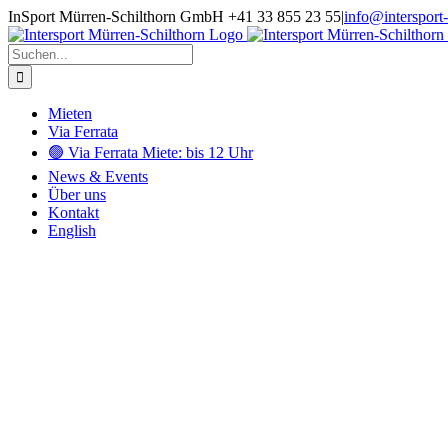
Zum
InSport Mürren-Schilthorn GmbH +41 33 855 23 55
|
info@intersport
Inhalt
springen
Suche
nach:
Mieten
Via Ferrata
🟢 Via Ferrata Miete: bis 12 Uhr
News & Events
Über uns
Kontakt
English